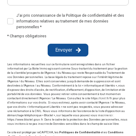
J'ai pris connaissance de la Politique de confidentialité et des
informations relatives au traitement de mes données
personnelles *
* Champs obligatoires
Envoyer
Les informations recueillies sur ce formulaire sont enregistrées dans un fichier
informatisé par La Boite Immo agissant comme Sous-traitant du traitement pour la gestion
de la clientèle/prospects de l'Agence / du Réseau qui reste Responsable du Traitement de
vos Données personnelles. La base légale du traitement repose sur l'intérêt légitime de
l'Agence / du Réseau. Elles sont conservées jusqu'à demande de suppression et sont
destinées à l'Agence / au Réseau. Conformément à la loi « informatique et libertés », vous
disposez des droits d’accès, de rectification, d’effacement, d’opposition, de limitation et de
portabilité de vos données. Vous pouvez retirer votre consentement à tout moment en
contactant directement l’Agence / Le Réseau. Consultez le site
https://cnil.fr/fr
pour plus
d’informations sur vos droits. Si vous estimez, après avoir contacté l'Agence / le Réseau,
que vos droits « Informatique et Libertés » ne sont pas respectés, vous pouvez adresser
une réclamation à la CNIL. Nous vous informons de l’existence de la liste d'opposition au
démarchage téléphonique « Bloctel », sur laquelle vous pouvez vous inscrire ici :
https://www.bloctel.gouv.fr
. Dans le cadre de la protection des Données personnelles, nous
vous invitons à ne pas inscrire de Données sensibles dans le champ de saisie libre.
Ce site est protégé par reCAPTCHA, les
Politiques de Confidentialité
et es
Conditions