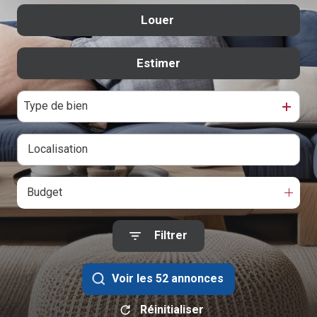
Contact
Louer
De l'ancien
De l'immo pro
Estimer
à l'année
De l'immo pro
Type de bien
Budget
Filtrer
Voir les
52
annonces
Réinitialiser