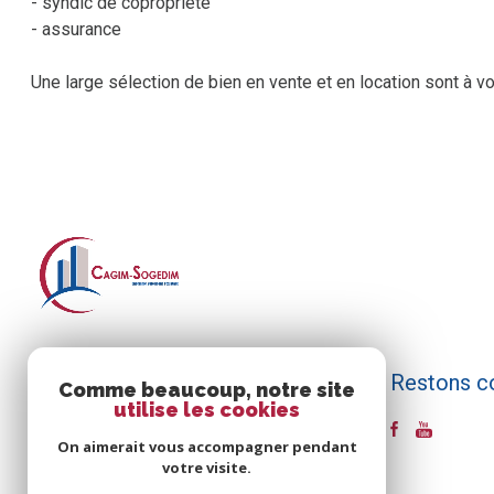
- syndic de copropriété
- assurance
Une large sélection de bien en vente et en location sont à v
Restons c
Cagim Sogedim
Comme beaucoup, notre site
utilise les cookies
03 67 51 00 10
On aimerait vous accompagner pendant
contact@cagim-sogedim.fr
votre visite.
33 rue de Mulhouse