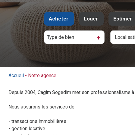
Acheter
Louer
Estimer
Type de bien
De l'ancien
à l'année
De l'immo pro
De l'immo pro
Accueil
Notre agence
Depuis 2004, Cagim Sogedim met son professionnalisme à vo
Nous assurons les services de :
- transactions immobilières
- gestion locative