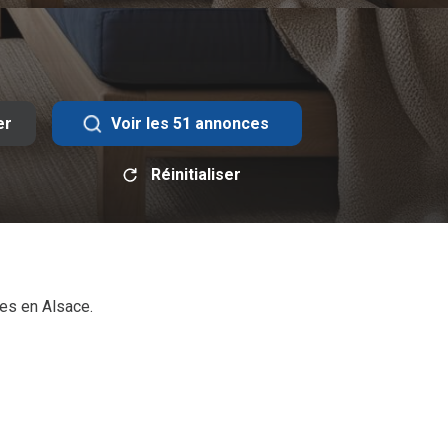
er
Voir les
51
annonces
Réinitialiser
es en Alsace.