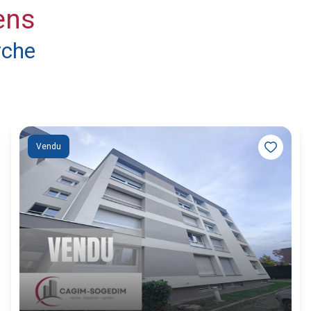
ens
rche
Vendu