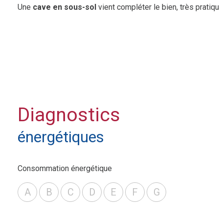
Une
cave en sous-sol
vient compléter le bien, très pratiq
Caractéristiques complémentaires :
Charges annuelles : 1 300 €
, comprenant eau chaude, ea
DPE : en cours
Prix de vente HAI : 80 000 €
(
75 000 € net vendeur + 5 000 € d’honoraires à la charge de
Un bien simple, fonctionnel, bien placé et offrant une bel
Diagnostics
énergétiques
Consommation énergétique
A
B
C
D
E
F
G