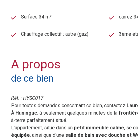
Surface 34 m²
carrez 3
Chauffage collectif : autre (gaz)
3ème ét
A propos
de ce bien
Réf. : HYSC017
Pour toutes demandes concernant ce bien, contactez
Laur
À
Huningue
, à seulement quelques minutes de la
frontièr
à-terre parfaitement situé.
L’appartement, situé dans un
petit immeuble calme
, se 
équipée
, ainsi que d’une
salle de bain avec douche et 