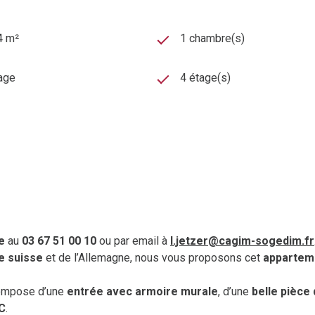
4 m²
1 chambre(s)
age
4 étage(s)
e
au
03 67 51 00 10
ou par email à
l.jetzer@cagim-sogedim.fr
e suisse
et de l’Allemagne, nous vous proposons cet
appartem
compose d’une
entrée avec armoire murale
, d’une
belle pièce
WC
.