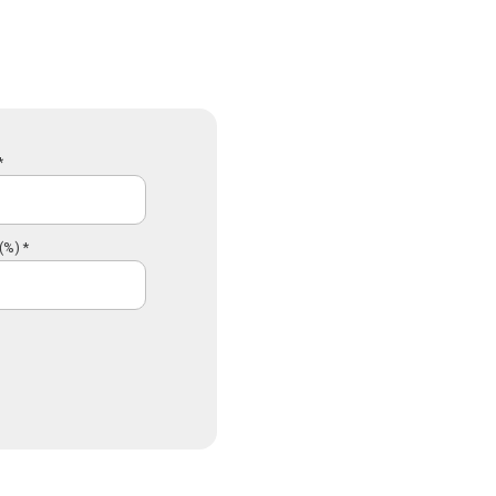
*
(%) *