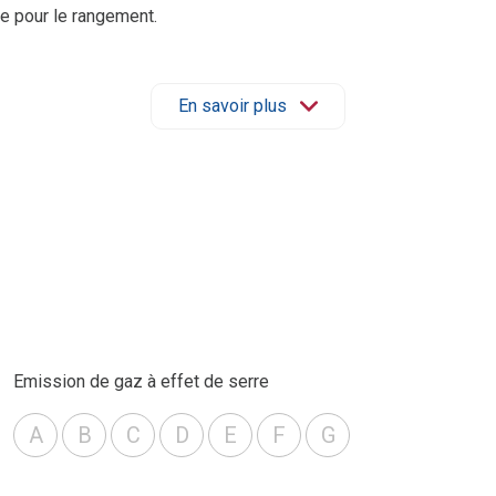
ue pour le rangement.
u froide, chauffage et charges communes
En savoir plus
 l’acquéreur
)
le opportunité pour un premier achat ou pour un investissement l
Emission de gaz à effet de serre
A
B
C
D
E
F
G