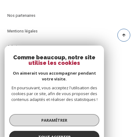
Nos partenaires
Mentions légales
Admin
Comme beaucoup, notre site
utilise les cookies
Nos honoraires
On aimerait vous accompagner pendant
Politique RGPD
votre visite.
En poursuivant, vous acceptez l'utilisation des
cookies par ce site, afin de vous proposer des
Cookies
contenus adaptés et réaliser des statistiques !
© 2026 | Tous droits réservés
PARAMÉTRER
Réalisé par
TOUT ACCEPTER