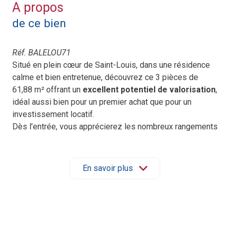
A propos
de ce bien
Réf. BALELOU71
Situé en plein cœur de Saint-Louis, dans une résidence
calme et bien entretenue, découvrez ce 3 pièces de
61,88 m² offrant un
excellent potentiel de valorisation
,
idéal aussi bien pour un premier achat que pour un
investissement locatif.
Dès l’entrée, vous apprécierez les nombreux rangements
intégrés ainsi que la belle luminosité de l’appartement.
Le bien se compose d’un séjour agréable, d’une cuisine
séparée et équipée, de deux chambres confortables
En savoir plus
ainsi que d’une
salle de bains entièrement rénovée
dans un style moderne et contemporain. Véritable atout
du logement, cette rénovation apporte immédiatement
confort et cachet
à l’ensemble.
L’appartement nécessite encore quelques travaux de