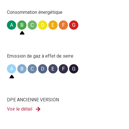
Pour toute demande d’information ou organiser une
visite, contactez l’agence au
03 67 51 00 10
ou par mail à
Consommation énergétique
vente.location@cagim-sogedim.fr
.
A
B
C
D
E
F
G
Emission de gaz à effet de serre
A
B
C
D
E
F
G
DPE ANCIENNE VERSION
Voir le détail