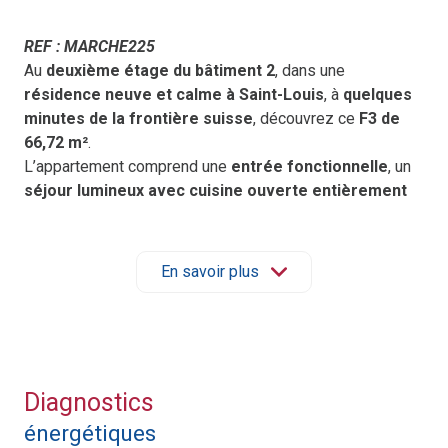
REF : MARCHE225
Au
deuxième étage du bâtiment 2
, dans une
résidence neuve et calme à Saint-Louis
, à
quelques
minutes de la frontière suisse
, découvrez ce
F3 de
66,72 m²
.
L’appartement comprend une
entrée fonctionnelle
, un
séjour lumineux avec cuisine ouverte entièrement
équipée
, et un
balcon
idéal pour profiter de l’extérieur.
L’espace nuit se compose de
deux chambres
confortables
, d’une
salle de bain
et d’un
WC séparé
.
En savoir plus
Le bien dispose également d’une
cave
et d’un
garage
privatif
, offrant un confort optimal au quotidien.
Cette
résidence moderne
offre un cadre de vie
agréable, proche des commerces et des transports, avec
une excellente luminosité naturelle.
Diagnostics
Prix de vente : 324 000 € net vendeur
énergétiques
(Honoraires à la charge du promoteur)