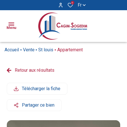
0
Fr
Menu
Accueil
Vente
St louis
Appartement
Ventes
Locations
Retour aux résultats
Appartements
Appartements
Biens
Maisons
Maisons
Vendus
Télécharger la fiche
Locaux
Syndic
commerciaux
Partager ce bien
Notre
agence