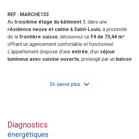
REF : MARCHE133
Au
troisième étage du bâtiment 1
, dans une
résidence neuve et calme à Saint-Louis
, à proximité
de la
frontière suisse
, découvrez ce
F4 de 73,44 m²
offrant un agencement confortable et fonctionnel.
L’appartement dispose d’une
entrée
, d’un
séjour
lumineux avec cuisine ouverte
, prolongé par un
balcon
idéal pour profiter d’un espace extérieur.
La partie chambres comprend
trois chambres
, une
salle
de bain
, un
WC séparé
et un
dégagement
facilitant la
En savoir plus
circulation entre les pièces.
Une
cave
et un
garage privatif
complètent ce bien,
offrant un vrai confort au quotidien.
Prix de vente : 397 678 € net vendeur
(Honoraires à la charge du promoteur)
Diagnostics
Pour toute demande d’information ou pour organiser une
énergétiques
visite, contactez l’agence au
03 67 51 00 10
ou par mail à