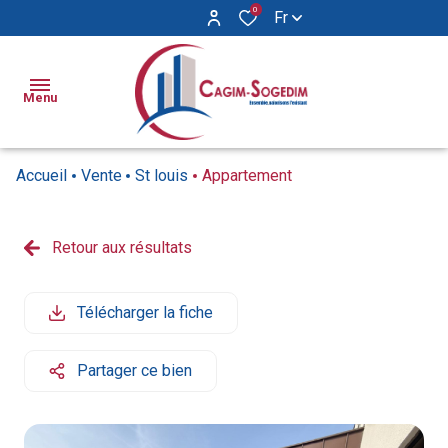
0
Fr
Menu
Accueil
Vente
St louis
Appartement
Ventes
Locations
Retour aux résultats
Appartements
Appartements
Biens
Maisons
Maisons
Vendus
Télécharger la fiche
Locaux
Syndic
commerciaux
Partager ce bien
Notre
agence