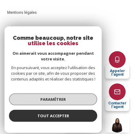
Mentions légales
Admin
Comme beaucoup, notre site
utilise les cookies
Nos honoraires
On aimerait vous accompagner pendant
Politique RGPD
votre visite.
En poursuivant, vous acceptez l'utilisation des
Appeler
cookies par ce site, afin de vous proposer des
Cookies
l'agent
contenus adaptés et réaliser des statistiques !
© 2026 | Tous droits réservés
PARAMÉTRER
Contacter
l'agent
Réalisé par
TOUT ACCEPTER
Eva GUERREIRO
Négociatrice