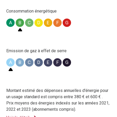
vente.location@cagim-sogedim.fr
.
Consommation énergétique
A
B
C
D
E
F
G
Emission de gaz à effet de serre
A
B
C
D
E
F
G
Montant estimé des dépenses annuelles d'énergie pour
un usage standard est compris entre 380 € et 600 € .
Prix moyens des énergies indexés sur les années 2021,
2022 et 2023 (abonnements compris).