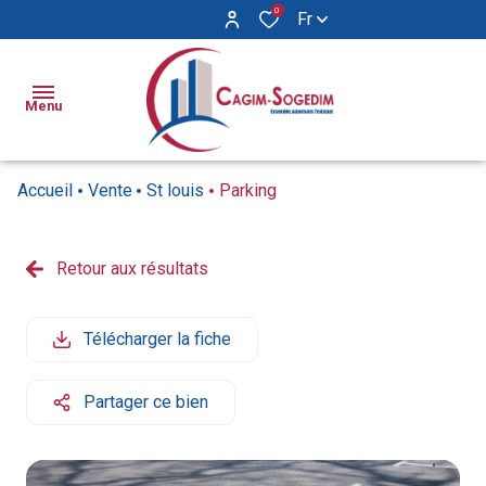
0
Fr
Menu
Accueil
Vente
St louis
Parking
Ventes
Locations
Retour aux résultats
Appartements
Appartements
Biens
Maisons
Maisons
Vendus
Télécharger la fiche
Locaux
Syndic
commerciaux
Partager ce bien
Notre
agence