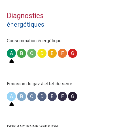
Diagnostics
énergétiques
Consommation énergétique
A
B
C
D
E
F
G
Emission de gaz à effet de serre
A
B
C
D
E
F
G
DPE ANCIENNE VERSION